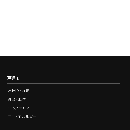
0120-210-341
Tel.
営業時間：9:00～18:00※土日祝をのぞく
戸建て
水回り・内装
外装・躯体
エクステリア
エコ・エネルギー