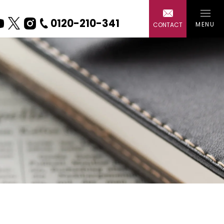
0120-210-341
MENU
CONTACT
戸建て
ー 水回り
ー 外装・
ー エクス
ー エコ・
会社概