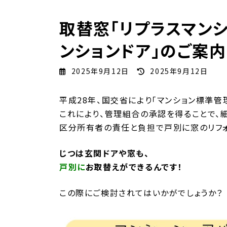
取替窓「リプラスマンシ
ンションドア」のご案内
最
2025年9月12日
2025年9月12日
終
更
平成28年、国交省により「マンション標準管
新
これにより、管理組合の承認を得ることで、
日
区分所有者の責任と負担で戸別に窓のリフォ
時
:
じつは玄関ドアや窓も、
戸別に
お取替えができるんです！
この際にご検討されてはいかがでしょうか？