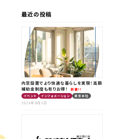
マ
最近の投稿
ー 会社
ー 店舗
ー スタッ
ー 相互リ
ー プラ
ー サイト
内窓設置でより快適な暮らしを実現！高額
補助金制度も有りお得！
新着!!
イベント
インフォメーション
東京本社
2026年8月5日