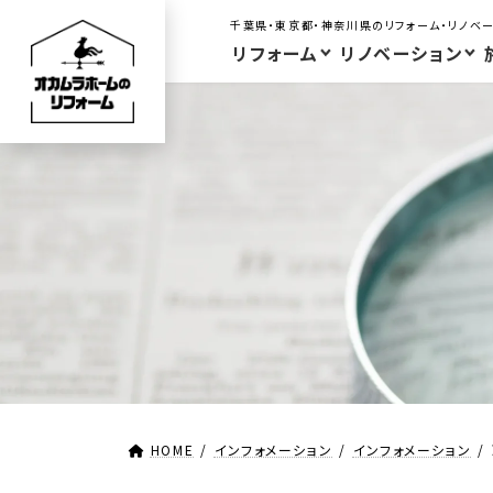
コ
ナ
千葉県・東京都・神奈川県のリフォーム・リノベ
ン
ビ
リフォーム
リノベーション
テ
ゲ
ン
ー
ツ
シ
へ
ョ
ス
ン
キ
に
ッ
移
プ
動
HOME
インフォメーション
インフォメーション