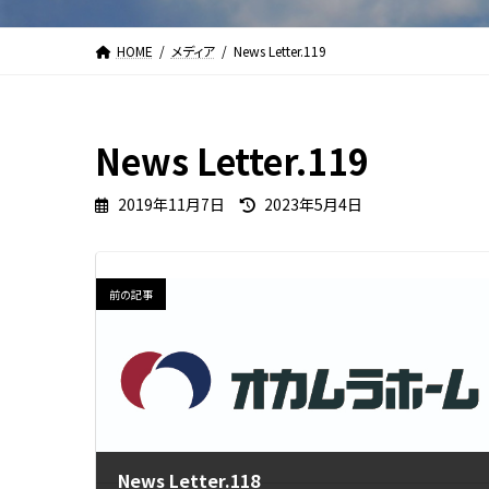
HOME
メディア
News Letter.119
News Letter.119
最
2019年11月7日
2023年5月4日
終
更
新
日
前の記事
時
:
News Letter.118