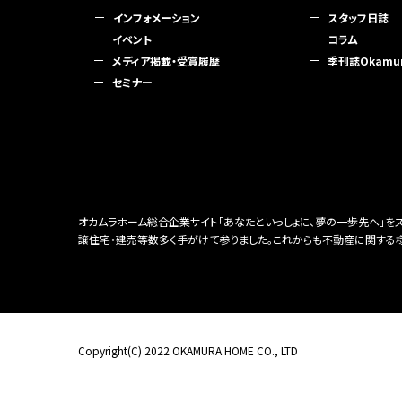
インフォメーション
スタッフ日誌
イベント
コラム
メディア掲載・受賞履歴
季刊誌Okamura
セミナー
オカムラホーム総合企業サイト「あなたといっしょに、夢の一歩先へ」
譲住宅・建売等数多く手がけて参りました。これからも不動産に関する
Copyright(C) 2022 OKAMURA HOME CO., LTD