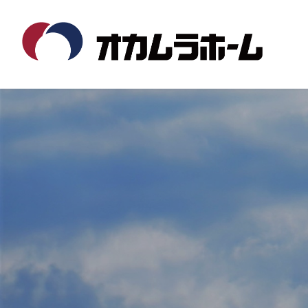
コ
ナ
ン
ビ
テ
ゲ
ン
ー
ツ
シ
へ
ョ
ス
ン
キ
に
ッ
移
プ
動