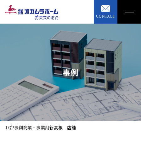
CONTACT
事例
TOP
事例
商業・事業用
新高根 店舗