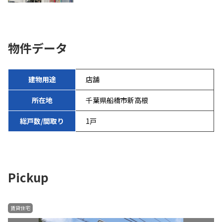
物件データ
建物用途
店舗
所在地
千葉県船橋市新高根
総戸数/間取り
1戸
Pickup
賃貸住宅