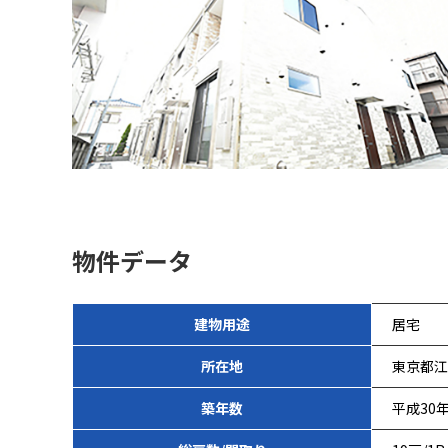
物件データ
建物用途
居宅
所在地
東京都江
築年数
平成30