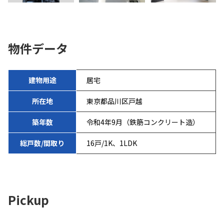
物件データ
建物用途
居宅
所在地
東京都品川区戸越
築年数
令和4年9月（鉄筋コンクリート造）
総戸数/間取り
16戸/1K、1LDK
Pickup