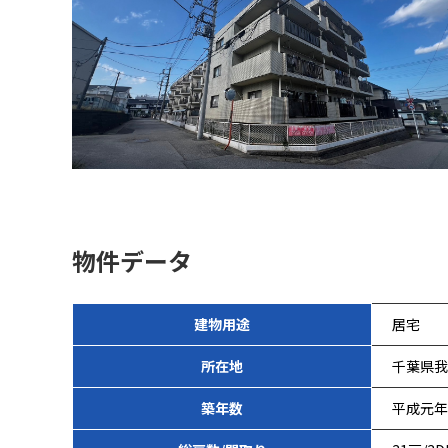
物件データ
建物用途
居宅
所在地
千葉県我
築年数
平成元年