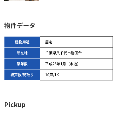
物件データ
建物用途
居宅
所在地
千葉県八千代市勝田台
築年数
平成26年1月（木造）
総戸数/間取り
10戸/1K
Pickup