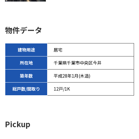
物件データ
建物用途
居宅
所在地
千葉県千葉市中央区今井
築年数
平成28年1月(木造)
総戸数/間取り
12戸/1K
Pickup