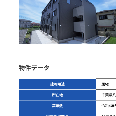
物件データ
建物用途
居宅
所在地
千葉県八
築年数
令和4年