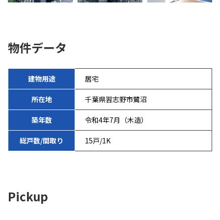
物件データ
建物用途
居宅
所在地
千葉県習志野市鷺沼
築年数
令和4年7月（木造）
総戸数/間取り
15戸/1K
Pickup