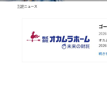
TOP
ニュース
ゴ
202
オカ
202
続き