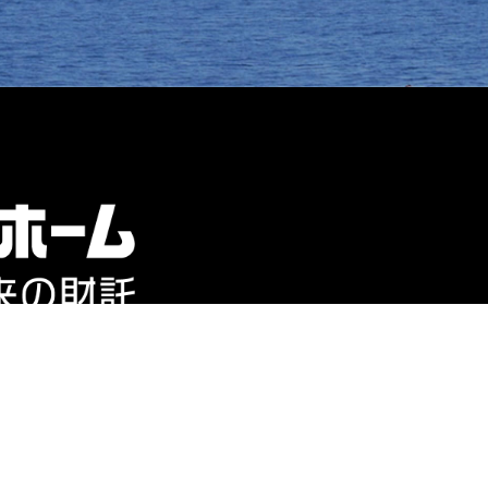
2 人形町ミハマビ
県・全域及び茨