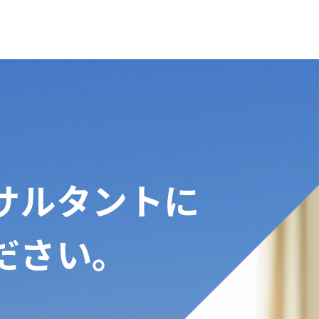
、
サルタントに
ださい。