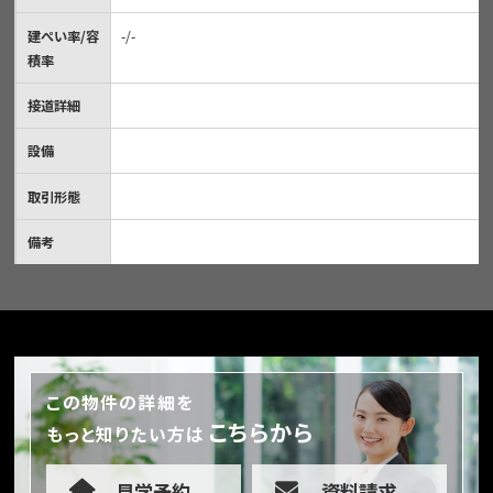
建ぺい率/容
-/-
積率
接道詳細
設備
取引形態
備考
この物件の詳細を
こちらから
もっと知りたい方は
見学予約
資料請求