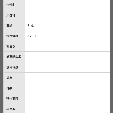
物件名
所在地
交通
「」駅
物件価格
0
万円
利回り
満室時年収
建物構造
築年
階数
建物面積
総戸数