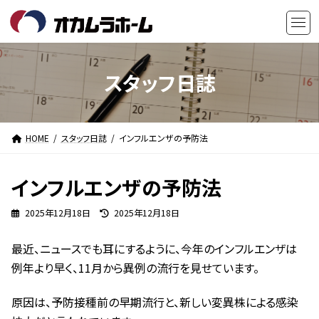
コ
ナ
ン
ビ
テ
ゲ
ン
ー
ツ
シ
スタッフ日誌
へ
ョ
ス
ン
キ
に
HOME
スタッフ日誌
インフルエンザの予防法
ッ
移
プ
動
インフルエンザの予防法
最
2025年12月18日
2025年12月18日
終
更
最近、ニュースでも耳にするように、今年のインフルエンザは
新
日
例年より早く、11月から異例の流行を見せています。
時
:
原因は、予防接種前の早期流行と、新しい変異株による感染